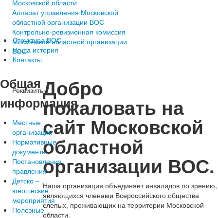
Московской области
Аппарат управления Московской
областной организации ВОС
Контрольно-ревизионная комиссия
Структура ВОС
Московской областной организации
Наша история
ВОС
Контакты
Общая
Добро
Реквизиты
информация
пожаловать на
сайт Московской
Местные
организации
областной
Нормативные
документы
организации ВОС.
Постановления
правления
Детско –
Наша организация объединяет инвалидов по зрению,
юношеские
являющихся членами Всероссийского общества
мероприятия
слепых, проживающих на территории Московской
Полезные
области.