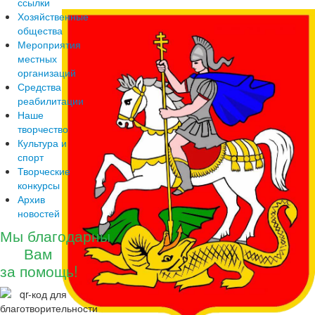
ссылки
Хозяйственные
общества
Мероприятия
местных
организаций
Средства
реабилитации
Наше
творчество
Культура и
спорт
Творческие
конкурсы
Архив
новостей
Мы благодарны
Вам
за помощь!