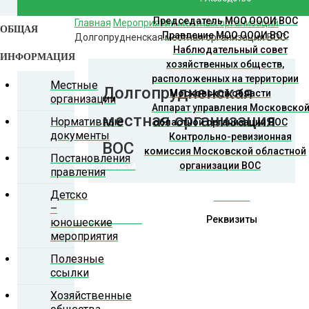
Председатель МОО ОООИ ВОС
Главная
Мероприятия местных организаций
ОБЩАЯ
Правление МОО ОООИ ВОС
Долгопрудненская местная организация ВОС
Наблюдательный совет
ИНФОРМАЦИЯ
хозяйственных обществ,
расположенных на территории
Местные
Долгопрудненская
Московской области
организации
Аппарат управления Московско
местная организация
Нормативные
областной организации ВОС
документы
Контрольно-ревизионная
ВОС
комиссия Московской областной
Постановления
организации ВОС
ОБ ОРГАНИЗАЦИИ
НОВОСТИ
правления
Детско
КОНТАКТЫ
–
Реквизиты
юношеские
СТРУКТУРА ВОС
НАША ИСТОРИЯ
мероприятия
Полезные
ссылки
Хозяйственные