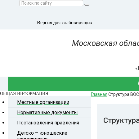
Версия для слабовидящих
Московская облас
«
Предсе
ОБЩАЯ
ИНФОРМАЦИЯ
Главная
Структура ВОС
Правл
Местные организации
Наб
Нормативные документы
хозя
располо
Структур
Постановления правления
Моск
Аппарат
Детско – юношеские
областн