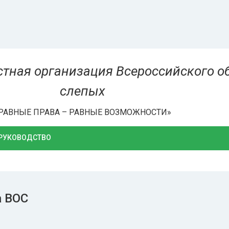
тная организация Всероссийского о
слепых
РАВНЫЕ ПРАВА – РАВНЫЕ ВОЗМОЖНОСТИ»
РУКОВОДСТВО
датель МОО ОООИ ВОС
ение МОО ОООИ ВОС
людательный совет
йственных обществ,
женных на территории
а ВОС
овской области
 управления Московской
ой организации ВОС