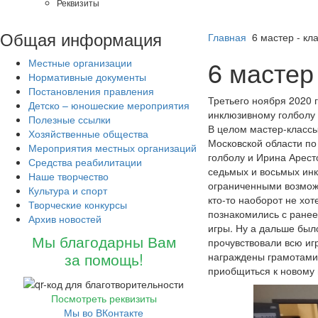
Реквизиты
Общая
информация
Главная
6 мастер - кл
6 мастер
Местные организации
Нормативные документы
Постановления правления
Третьего ноября 2020 
Детско – юношеские мероприятия
инклюзивному голболу
Полезные ссылки
В целом мастер-классы
Хозяйственные общества
Московской области по
Мероприятия местных организаций
голболу и Ирина Арест
Средства реабилитации
седьмых и восьмых инкл
Наше творчество
ограниченными возможн
Культура и спорт
кто-то наоборот не хо
Творческие конкурсы
познакомились с ранее
Архив новостей
игры. Ну а дальше был
Мы благодарны Вам
прочувствовали всю иг
за помощь!
награждены грамотами 
приобщиться к новому 
Посмотреть реквизиты
Мы во ВКонтакте