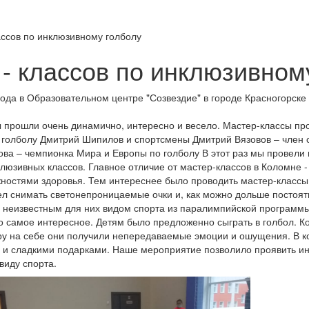
ассов по инклюзивному голболу
 - классов по инклюзивном
года в Образовательном центре "Созвездие" в городе Красногорске 
 прошли очень динамично, интересно и весело. Мастер-классы пр
 голболу Дмитрий Шипилов и спортсмены Дмитрий Вязовов – член 
ова – чемпионка Мира и Европы по голболу В этот раз мы провели 
юзивных классов. Главное отличие от мастер-классов в Коломне - эт
остями здоровья. Тем интереснее было проводить мастер-классы.
тел снимать светонепроницаемые очки и, как можно дольше постоять
 неизвестным для них видом спорта из паралимпийской программы
о самое интересное. Детям было предложенно сыграть в голбол. Ко
ру на себе они получили непередаваемые эмоции и ошущения. В ко
и сладкими подарками. Наше мероприятие позволило проявить инт
виду спорта.