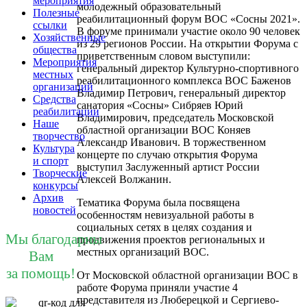
мероприятия
молодежный образовательный
Полезные
реабилитационный форум ВОС «Сосны 2021».
ссылки
В форуме принимали участие около 90 человек
Хозяйственные
из 29 регионов России. На открытии Форума с
общества
приветственным словом выступили:
Мероприятия
генеральный директор Культурно-спортивного
местных
реабилитационного комплекса ВОС Баженов
организаций
Владимир Петрович, генеральный директор
Средства
санатория «Сосны» Сибряев Юрий
реабилитации
Владимирович, председатель Московской
Наше
областной организации ВОС Коняев
творчество
Александр Иванович. В торжественном
Культура
концерте по случаю открытия Форума
и спорт
выступил Заслуженный артист России
Творческие
Алексей Волжанин.
конкурсы
Архив
Тематика Форума была посвящена
новостей
особенностям невизуальной работы в
социальных сетях в целях создания и
Мы благодарны
продвижения проектов региональных и
местных организаций ВОС.
Вам
за помощь!
От Московской областной организации ВОС в
работе Форума приняли участие 4
представителя из Люберецкой и Сергиево-