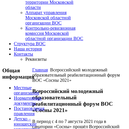
территории Московской
области
Аппарат управления
Московской областной
организации ВОС
Контрольно-ревизионная
комиссия Московской
областной организации ВОС
Структура ВОС
Наша история
Контакты
Реквизиты
Общая
Главная
Всероссийский молодежный
образовательный реабилитационный форум
информация
ВОС «Сосны 2021»
Местные
Всероссийский молодежный
организации
образовательный
Нормативные
документы
реабилитационный форум ВОС
Постановления
«Сосны 2021»
правления
Детско –
В период с 4 по 7 августа 2021 года в
юношеские
санатории «Сосны» прошёл Всероссийский