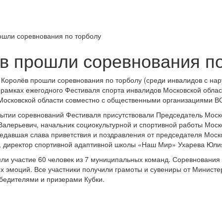
рошли соревнования по торболу
ёв прошли соревнования п
 г. Королёв прошли соревнования по торболу (среди инвалидов с на
 рамках ежегодного Фестиваля спорта инвалидов Московской обла
 Московской области совместно с общественными организациями В
ытии соревнований Фестиваля присутствовали Председатель Моско
алерьевич, начальник социокультурной и спортивной работы Мос
едавшая слава приветствия и поздравления от председателя Моск
, директор спортивной адаптивной школы «Наш Мир» Ухарева Юли
ли участие 60 человек из 7 муниципальных команд. Соревнования
х эмоций. Все участники получили грамоты и сувениры от Министе
бедителями и призерами Кубки.