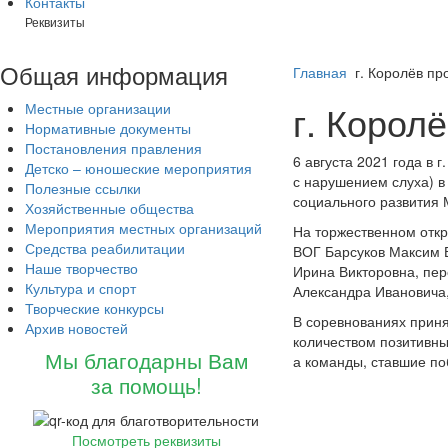
Контакты
Реквизиты
Общая
информация
Главная
г. Королёв п
г. Корол
Местные организации
Нормативные документы
Постановления правления
6 августа 2021 года в
Детско – юношеские мероприятия
с нарушением слуха) в
Полезные ссылки
социального развития
Хозяйственные общества
Мероприятия местных организаций
На торжественном откр
Средства реабилитации
ВОГ Барсуков Максим В
Наше творчество
Ирина Викторовна, пер
Культура и спорт
Александра Ивановича
Творческие конкурсы
В соревнованиях приня
Архив новостей
количеством позитивны
Мы благодарны Вам
а команды, ставшие по
за помощь!
Посмотреть реквизиты