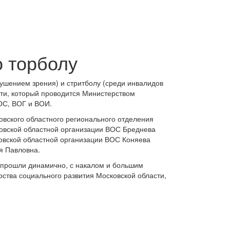
о торболу
рушением зрения) и стритболу (среди инвалидов
сти, который проводится Министерством
ОС, ВОГ и ВОИ.
вского областного регионального отделения
ковской областной организации ВОС Бреднева
овской областной организации ВОС Коняева
я Павловна.
 прошли динамично, с накалом и большим
рства социального развития Московской области,