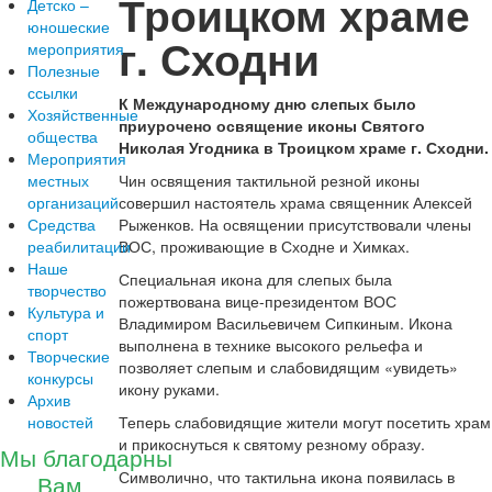
Троицком храме
Детско –
юношеские
г. Сходни
мероприятия
Полезные
ссылки
К Международному дню слепых было
Хозяйственные
приурочено освящение иконы Святого
общества
Николая Угодника в Троицком храме г. Сходни.
Мероприятия
местных
Чин освящения тактильной резной иконы
организаций
совершил настоятель храма священник Алексей
Средства
Рыженков. На освящении присутствовали члены
реабилитации
ВОС, проживающие в Сходне и Химках.
Наше
Специальная икона для слепых была
творчество
пожертвована вице-президентом ВОС
Культура и
Владимиром Васильевичем Сипкиным. Икона
спорт
выполнена в технике высокого рельефа и
Творческие
позволяет слепым и слабовидящим «увидеть»
конкурсы
икону руками.
Архив
новостей
Теперь слабовидящие жители могут посетить храм
и прикоснуться к святому резному образу.
Мы благодарны
Символично, что тактильна икона появилась в
Вам