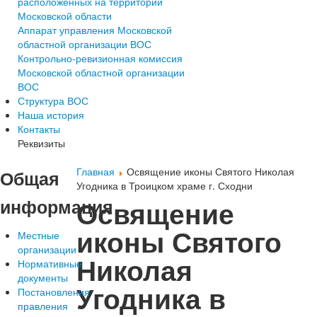
расположенных на территории
Московской области
Аппарат управления Московской
областной организации ВОС
Контрольно-ревизионная комиссия
Московской областной организации
ВОС
Структура ВОС
Наша история
Контакты
Реквизиты
Главная
Освящение иконы Святого Николая
Общая
Угодника в Троицком храме г. Сходни
информация
Освящение
иконы Святого
Местные
организации
Николая
Нормативные
документы
Угодника в
Постановления
правления