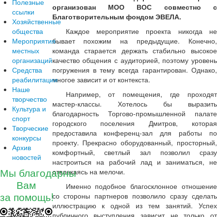
Полезные
организован МОО ВОС совместно с
ссылки
Благотворительным фондом ЭВЕЛА.
Хозяйственные
общества
Каждое мероприятие проекта никогда не
Мероприятия
бывает похожим на предыдущие. Конечно,
местных
команда старается держать стабильно высокое
организаций
качество общения с аудиторией, поэтому уровень
Средства
погружения в тему всегда гарантирован. Однако,
реабилитации
многое зависит и от контекста.
Наше
Например, от помещения, где проходят
творчество
мастер-классы. Хотелось бы выразить
Культура и
благодарность Торгово-промышленной палате
спорт
городского поселения Дмитров, которая
Творческие
предоставила конференц-зал для работы по
конкурсы
проекту. Прекрасно оборудованный, просторный,
Архив
комфортный, светлый зал позволил сразу
новостей
настроиться на рабочий лад и заниматься, не
Мы благодарны
отвлекаясь на мелочи.
Вам
Именно подобное благосклонное отношение
за помощь!
со стороны партнеров позволило сразу сделать
иллюстрацию к одной из тем занятий. Успех
публичного выступления зависит не только от