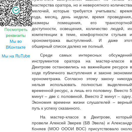
мастерства оратора, но и невероятного количества
мелочей, которые требуется учитывать: время
года, месяц, день недели, время проведения,
размеры помещения, его транспортной
доступности, освещения, количество людей, их
Посмотреть
компетенции в теме, комфортности стульев и
реквизиты
хронометража выступлений. И даже этот
Мы во
обширный список далеко не полный.
ВКонтакте
Среди самых интересных обсуждений
Мы на RuTube
инструментов оратора на мастер-классе в
Дмитрове остановились на важнейшем ресурсе в
ходе публичного выступления и законе экономии
хронометража. Согласно этому закону никогда
нельзя использовать полностью выделенный
временной ресурс, а лишь его половину. Вместо 5
минут – две с половиной. Вместо 2 минут – одну.
Экономия времени жизни слушателей – верный
путь к успеху сказанного.
На мастер-классе в Дмитрове, который
провели Алексей Зверев (БВ Эвела) и Александр
Коняев (МОО ОООИ ВОС) присутствовало около