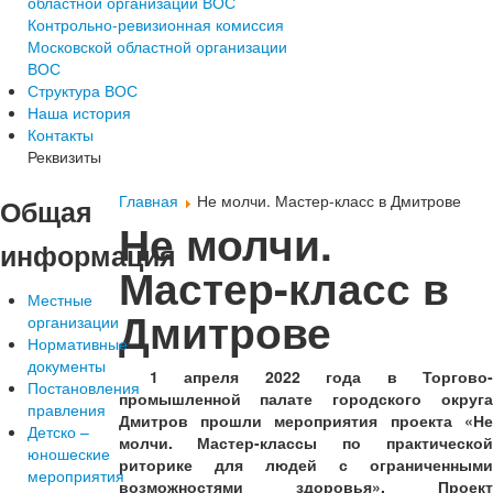
областной организации ВОС
Контрольно-ревизионная комиссия
Московской областной организации
ВОС
Структура ВОС
Наша история
Контакты
Реквизиты
Главная
Не молчи. Мастер-класс в Дмитрове
Общая
Не молчи.
информация
Мастер-класс в
Местные
Дмитрове
организации
Нормативные
документы
1 апреля 2022 года в Торгово-
Постановления
промышленной палате городского округа
правления
Дмитров прошли мероприятия проекта «Не
Детско –
молчи. Мастер-классы по практической
юношеские
риторике для людей с ограниченными
мероприятия
возможностями здоровья». Проект