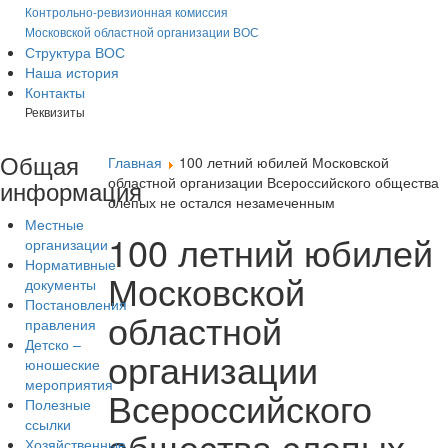
Контрольно-ревизионная комиссия
Московской областной организации ВОС
Структура ВОС
Наша история
Контакты
Реквизиты
Общая
Главная
100 летний юбилей Московской
областной организации Всероссийского общества
информация
слепых не остался незамеченным
Местные
100 летний юбилей
организации
Нормативные
Московской
документы
Постановления
областной
правления
Детско –
организации
юношеские
мероприятия
Всероссийского
Полезные
ссылки
общества слепых
Хозяйственные