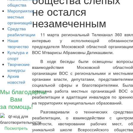
общества
не остался
Мероприятия
местных
незамеченным
организаций
Средства
реабилитации
11 марта региональный Телеканал 360 взял
Наше
интервью у исполняющей обязанности
творчество
председателя Московской областной организации
Культура и
ВОС Мтварисы Абрамовны Датикашвили.
спорт
В ходе беседы были освещены вопросы
Творческие
взаимодействия Московской областной
конкурсы
организации ВОС с региональными и местными
Архив
органами власти, депутатами, представителями
новостей
социальной сферы и благотворителями. Была
Мы благодарны
освещена работа местных организаций ВОС о
реабилитации и адаптации инвалидов по зрению
Вам
на территориях муниципальных образований.
за помощь!
Разговаривали о технических средствах
реабилитации, о взаимодействии с центром
занятости, квотировании рабочих мест, об
Посмотреть
уникальной школе Всероссийского общества