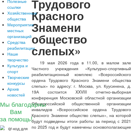
Трудового
Полезные
ссылки
Красного
Хозяйственные
общества
Знамени
Мероприятия
местных
общество
организаций
Средства
слепых»
реабилитации
Наше
творчество
19 мая 2026 года в 11.00, в малом зале
Культура и
Частного учреждения «Культурно-спортивный
спорт
реабилитационный комплекс «Всероссийского
Творческие
ордена Трудового Красного Знамени общества
конкурсы
слепых» по адресу: г. Москва, ул. Куусинена, д.
Архив
19А состоится XXVIII отчетно-выборная
новостей
конференция Московской областной организации
Мы благодарны
Общероссийской общественной организации
инвалидов «Всероссийское ордена Трудового
Вам
Красного Знамени общество слепых», на которой
за помощь!
будут подведены итоги работы за период с 2021
по 2025 год и будут намечены основополагающие