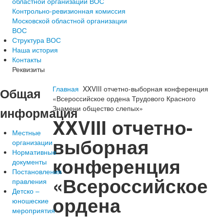
областной организации ВОС
Контрольно-ревизионная комиссия
Московской областной организации
ВОС
Структура ВОС
Наша история
Контакты
Реквизиты
Главная
XXVIII отчетно-выборная конференция
Общая
«Всероссийское ордена Трудового Красного
Знамени общество слепых»
информация
XXVIII отчетно-
Местные
выборная
организации
Нормативные
конференция
документы
Постановления
«Всероссийское
правления
Детско –
ордена
юношеские
мероприятия