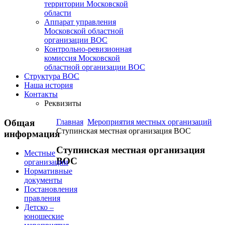
территории Московской
области
Аппарат управления
Московской областной
организации ВОС
Контрольно-ревизионная
комиссия Московской
областной организации ВОС
Структура ВОС
Наша история
Контакты
Реквизиты
Общая
Главная
Мероприятия местных организаций
Ступинская местная организация ВОС
информация
Ступинская местная организация
Местные
ВОС
организации
Нормативные
документы
Постановления
правления
Детско –
юношеские