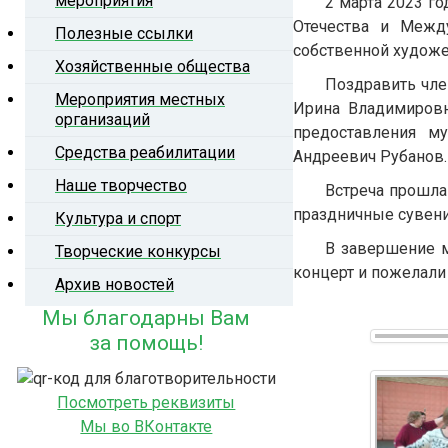
мероприятия
2 марта 2023 г
Конт
Отечества и Межд
Полезные ссылки
комиссия
собственной художе
ОБ ОРГАНИЗАЦИИ
НОВОСТИ
ор
Хозяйственные общества
Поздравить чле
Мероприятия местных
Ирина Владимировн
организаций
предоставления м
Средства реабилитации
Андреевич Рубанов.
Наше творчество
Встреча прошла
праздничные сувен
Культура и спорт
В завершение м
Творческие конкурсы
концерт и пожелали
Архив новостей
Мы благодарны Вам
за помощь!
Посмотреть реквизиты
Мы во ВКонтакте