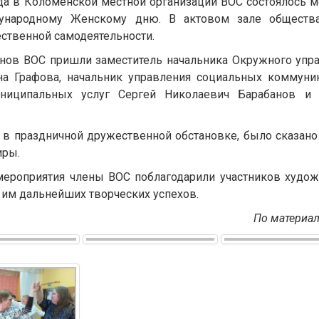
ода в Коломенской местной организации ВОС состоялось
рольно-ревизионная
ународному Женскому дню. В актовом зале обществ
 Московской областной
ственной самодеятельности.
ганизации ВОС
СТРУКТУРА ВОС
НАША ИСТОРИЯ
нов ВОС пришли заместитель начальника Окружного упра
а Графова, начальник управления социальных коммуни
униципальных услуг Сергей Николаевич Барабанов и 
 в праздничной дружественной обстановке, было сказан
иры.
ероприятия члены ВОС поблагодарили участников худож
 им дальнейших творческих успехов.
По материа