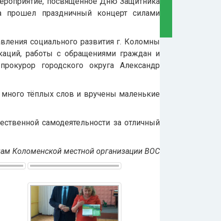
 мероприятие, посвящённое Дню Защитника
КОНТАКТЫ
а прошел праздничный концерт силами
Реквизиты
вления социального развития г. Коломны
каций, работы с обращениями граждан и
прокурор городского округа Александр
о много тёплых слов и вручены маленькие
ественной самодеятельности за отличный
лам Коломенской местной организации ВОС