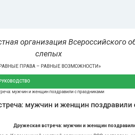
тная организация Всероссийского о
слепых
РАВНЫЕ ПРАВА – РАВНЫЕ ВОЗМОЖНОСТИ»
РУКОВОДСТВО
датель МОО ОООИ ВОС
реча: мужчин и женщин поздравили с праздниками
ение МОО ОООИ ВОС
людательный совет
стреча: мужчин и женщин поздравили 
йственных обществ,
женных на территории
овской области
Дружеская встреча: мужчин и женщин поздравили
 управления Московской
ой организации ВОС