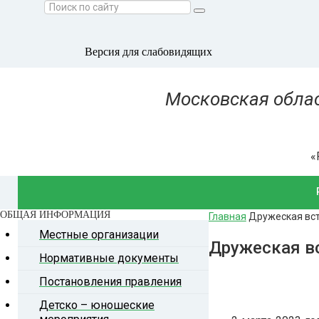
Версия для слабовидящих
Московская облас
«
Предсе
ОБЩАЯ
ИНФОРМАЦИЯ
Главная
Дружеская вст
Правл
Местные организации
Наб
Дружеская в
Нормативные документы
хозя
располо
Постановления правления
Моск
Аппарат
Детско – юношеские
областн