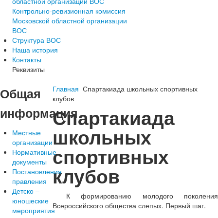
областной организации ВОС
Контрольно-ревизионная комиссия
Московской областной организации
ВОС
Структура ВОС
Наша история
Контакты
Реквизиты
Главная
Спартакиада школьных спортивных
Общая
клубов
информация
Спартакиада
школьных
Местные
организации
спортивных
Нормативные
документы
клубов
Постановления
правления
Детско –
К формированию молодого поколения
юношеские
Всероссийского общества слепых. Первый шаг.
мероприятия