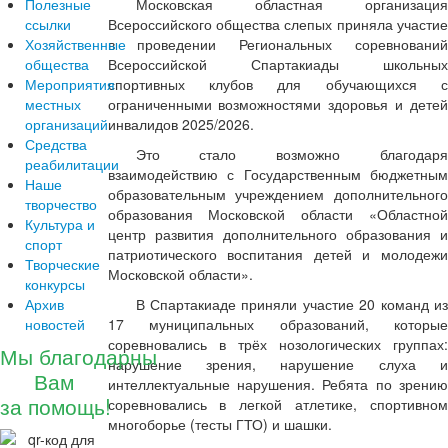
Полезные
Московская областная организация
ссылки
Всероссийского общества слепых приняла участие
Хозяйственные
в проведении Региональных соревнований
общества
Всероссийской Спартакиады школьных
Мероприятия
спортивных клубов для обучающихся с
местных
ограниченными возможностями здоровья и детей
организаций
инвалидов 2025/2026.
Средства
Это стало возможно благодаря
реабилитации
взаимодействию с Государственным бюджетным
Наше
образовательным учреждением дополнительного
творчество
образования Московской области «Областной
Культура и
центр развития дополнительного образования и
спорт
патриотического воспитания детей и молодежи
Творческие
Московской области».
конкурсы
Архив
В Спартакиаде приняли участие 20 команд из
новостей
17 муниципальных образований, которые
соревновались в трёх нозологических группах:
Мы благодарны
нарушение зрения, нарушение слуха и
Вам
интеллектуальные нарушения. Ребята по зрению
за помощь!
соревновались в легкой атлетике, спортивном
многоборье (тесты ГТО) и шашки.