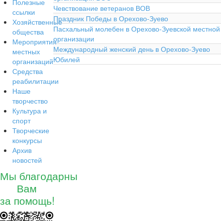
Полезные
Чевствование ветеранов ВОВ
ссылки
Праздник Победы в Орехово-Зуево
Хозяйственные
Пасхальный молебен в Орехово-Зуевской местной
общества
организации
Мероприятия
Международный женский день в Орехово-Зуево
местных
Юбилей
организаций
Средства
реабилитации
Наше
творчество
Культура и
спорт
Творческие
конкурсы
Архив
новостей
Мы благодарны
Вам
за помощь!