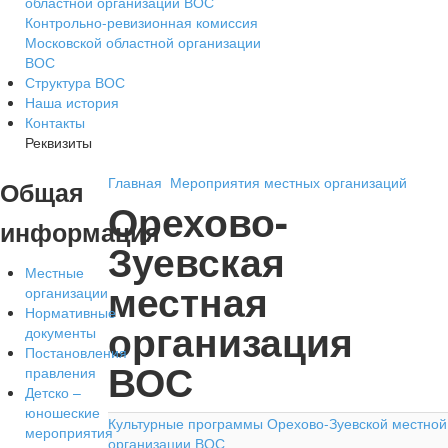
областной организации ВОС
Контрольно-ревизионная комиссия
Московской областной организации
ВОС
Структура ВОС
Наша история
Контакты
Реквизиты
Главная
Мероприятия местных организаций
Общая
Орехово-
информация
Зуевская
Местные
местная
организации
Нормативные
организация
документы
Постановления
ВОС
правления
Детско –
юношеские
Культурные программы Орехово-Зуевской местной
мероприятия
организации ВОС